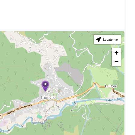
Locate me
+
−