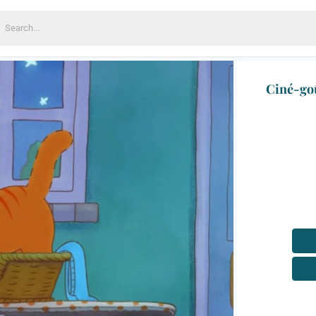
earch
or:
Ciné-goû