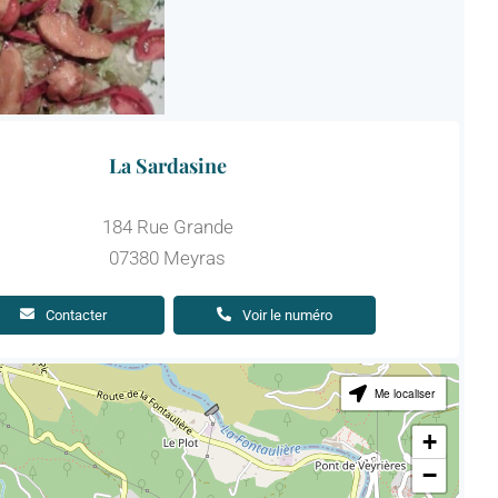
La Sardasine
184 Rue Grande
07380 Meyras
Contacter
Voir le numéro
Me localiser
+
−