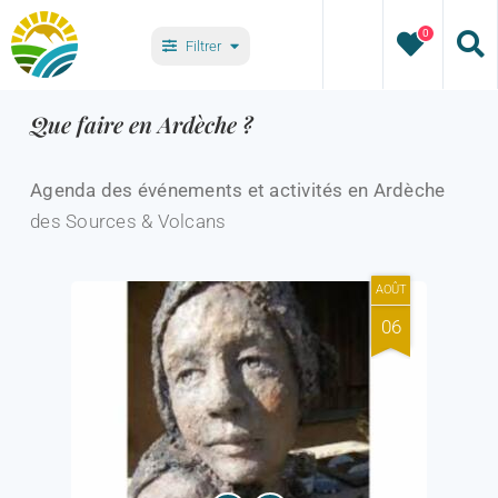
Passer
0
au
Filtrer
contenu
Types
Que faire en Ardèche ?
Villages
Agenda des événements et activités en Ardèche
des Sources & Volcans
AOÛT
06