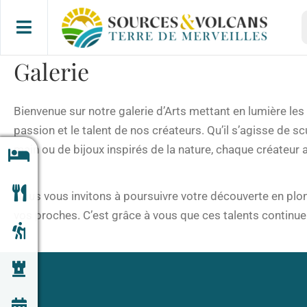
Passer
R
au
contenu
Galerie
Bienvenue sur notre galerie d’Arts mettant en lumière les a
passion et le talent de nos créateurs. Qu’il s’agisse de s
main ou de bijoux inspirés de la nature, chaque créateur 
Nous vous invitons à poursuivre votre découverte en plong
vos proches. C’est grâce à vous que ces talents continue