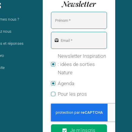
Newsletter
S
mes nous ?
ez nous
s et réponses
Newsletter Inspiration
pro
: idées de sorties
ite
Nature
Agenda
Pour les pros
Je m'inscris