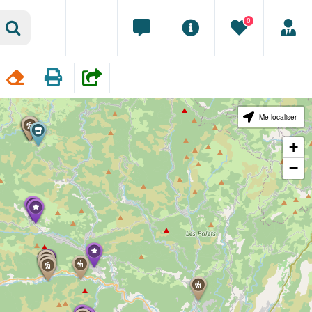
0
Me localiser
+
−