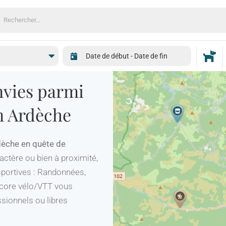
echercher:
nvies parmi
en Ardèche
rdèche en quête de
ctère ou bien à proximité,
sportives : Randonnées,
ncore vélo/VTT vous
sionnels ou libres