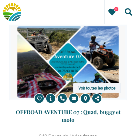
Passer
0
au
contenu
Voir toutes les photos
OFFROAD AVENTURE 07 : Quad, buggy et
moto