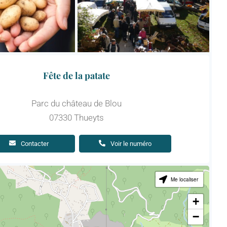
Fête de la patate
Parc du château de Blou
07330 Thueyts
Contacter
Voir le numéro
Me localiser
+
−