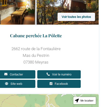
Voir toutes les photos
Cabane perchée La Pôlette
2662 route de la Fontaulière
Mas du Pestrin
07380 Meyras
Contacter
Voir le numéro
Site web
Facebook
Me localiser