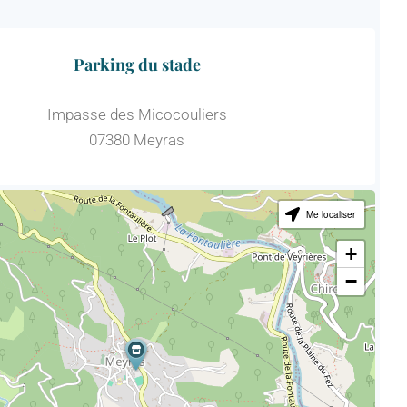
Parking du stade
Impasse des Micocouliers
07380 Meyras
Me localiser
+
−