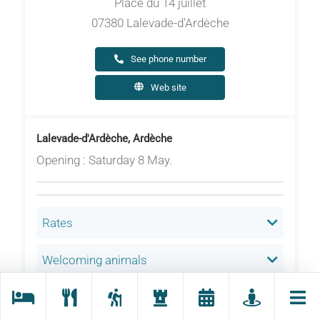
Place du 14 juillet
07380 Lalevade-d'Ardèche
See phone number
Web site
Lalevade-d'Ardèche, Ardèche
Opening : Saturday 8 May.
Rates
Welcoming animals
Language(s) spoken