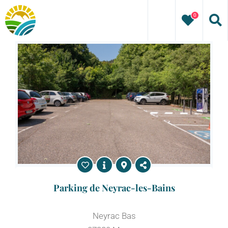
Passer
0
au
contenu
Parking de Neyrac-les-Bains
Neyrac Bas