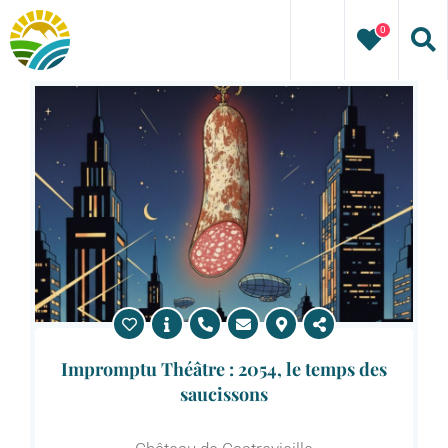
Passer
0
au
contenu
Impromptu Théâtre : 2054, le temps des
saucissons