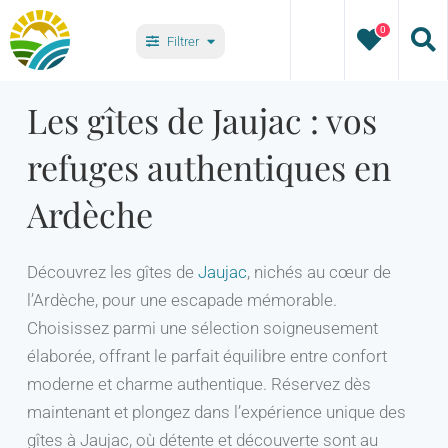
Passer
0
au
Filtrer
contenu
Types
Les gîtes de Jaujac : vos
refuges authentiques en
Villages
Ardèche
Prix :
Découvrez les gîtes de
Jaujac
, nichés au cœur de
l’Ardèche, pour une escapade mémorable.
42 €
42 €
Choisissez parmi une sélection soigneusement
élaborée, offrant le parfait équilibre entre confort
moderne et charme authentique. Réservez dès
maintenant et plongez dans l’expérience unique des
gîtes à Jaujac, où détente et découverte sont au