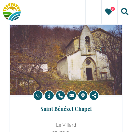
Skip
0
to
content
Saint Bénézet Chapel
Le Villard