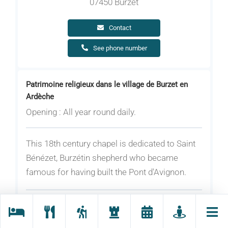
07450 Burzet
Contact
See phone number
Patrimoine religieux dans le village de Burzet en
Ardèche
Opening : All year round daily.
This 18th century chapel is dedicated to Saint
Bénézet, Burzétin shepherd who became
famous for having built the Pont d'Avignon.
Cette chapelle fut construite en 1727-1728 en
l’honneur de St Bénézet, au Villard, hameau de