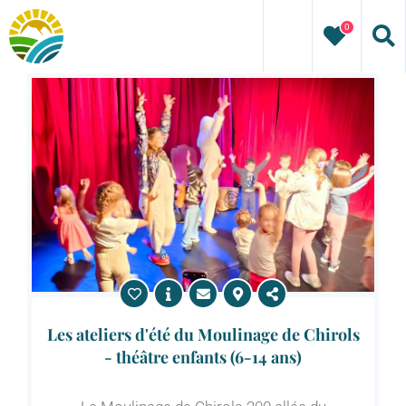
Skip
0
to
content
Les ateliers d'été du Moulinage de Chirols
- théâtre enfants (6-14 ans)