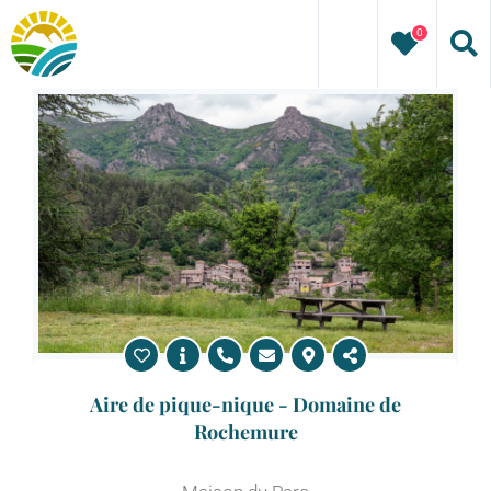
Passer
0
au
contenu
Aire de pique-nique - Domaine de
Rochemure