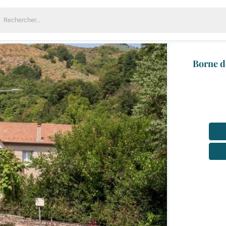
echercher:
Borne d