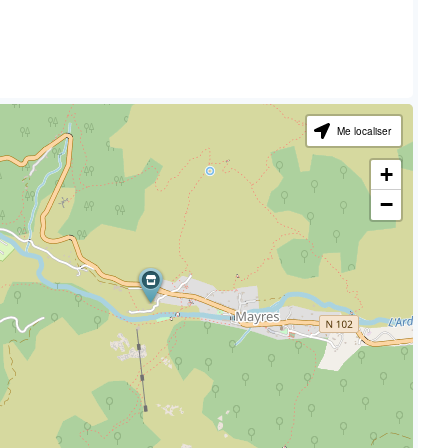
Me localiser
+
−