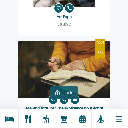
Art Expo
Jaujac
AOÛT
08
Carte
Atelier d’écriture : Une expérience pour écrire
Lalevade-d'Ardèche