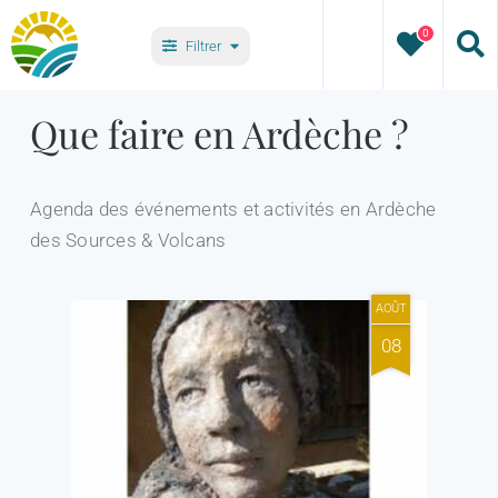
Passer
0
au
Filtrer
contenu
Types
Que faire en Ardèche ?
Villages
Agenda des événements et activités en Ardèche
des Sources & Volcans
AOÛT
08