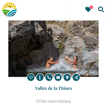
Passer
0
au
contenu
Vallée de la Thines
07260 Saint-Mélany