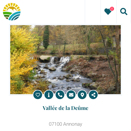
Passer
0
au
contenu
Vallée de la Deûme
07100 Annonay