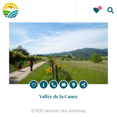
Passer
0
au
contenu
Vallée de la Cance
07430 Vernosc-lès-Annonay