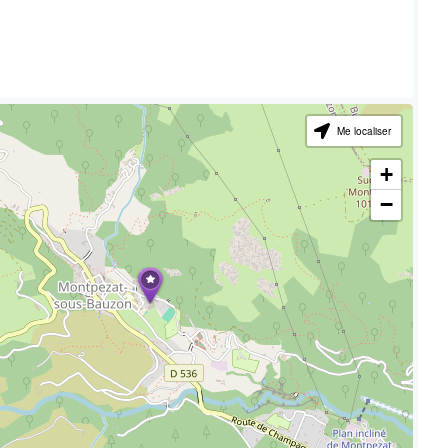
Me localiser
+
−