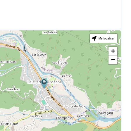
Me localiser
+
−