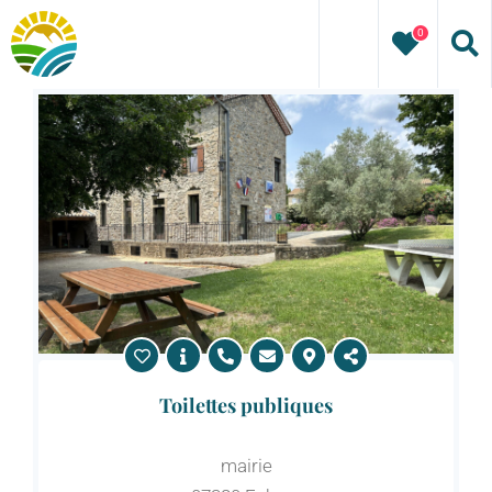
Passer
0
au
contenu
Toilettes publiques
mairie