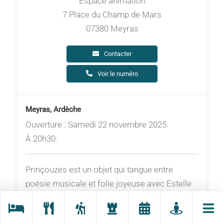
Espace animation
7 Place du Champ de Mars
07380 Meyras
Contacter
Voir le numéro
Meyras, Ardèche
Ouverture : Samedi 22 novembre 2025.
À 20h30.
Prinçouzes est un objet qui tangue entre
poésie musicale et folie joyeuse avec Estelle
Harbulot au violon et Sophie Courtois aux jeux.
Spectacle de la Cie des Bulles et des grains