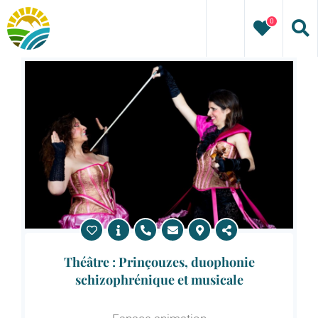
Passer
0
au
contenu
Théâtre : Prinçouzes, duophonie
schizophrénique et musicale