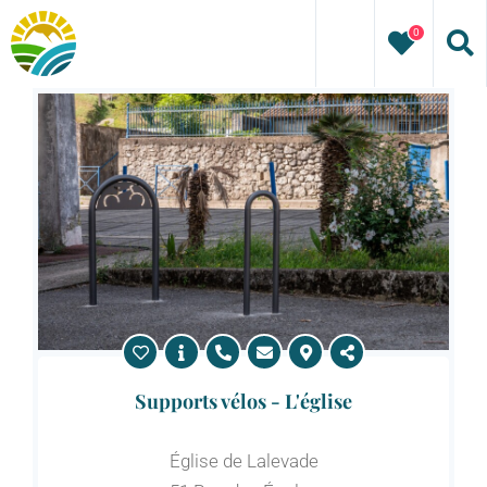
Passer
0
au
contenu
Supports vélos - L'église
Église de Lalevade