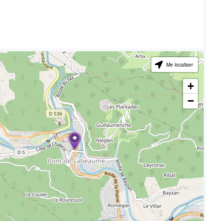
Me localiser
+
−