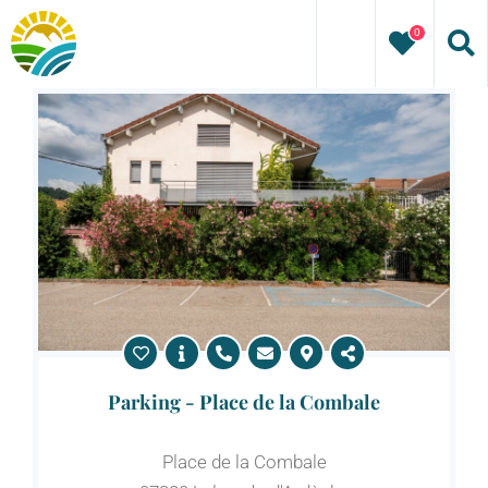
Passer
0
au
contenu
Parking - Place de la Combale
Place de la Combale