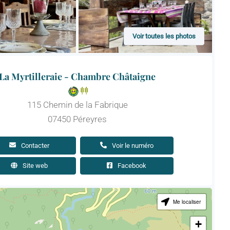
Voir toutes les photos
La Myrtilleraie - Chambre Châtaigne
115 Chemin de la Fabrique
07450 Péreyres
Contacter
Voir le numéro
Site web
Facebook
Me localiser
+