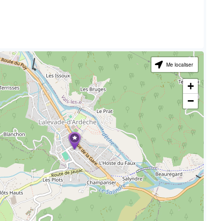
Me localiser
+
−