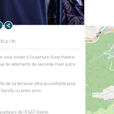
30 à 13h.
 vous inviter à l'ouverture d'une friperie
ique de vêtements de seconde main à prix
ofite de sa terrasse ultra-accueillante pour
 famille ou entre amis.
availleurs de l'ESAT Avenir.