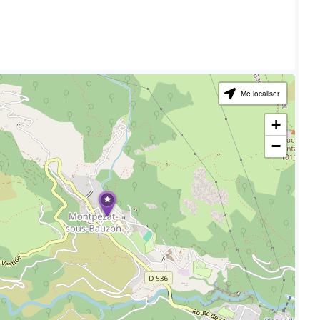
Me localiser
+
−