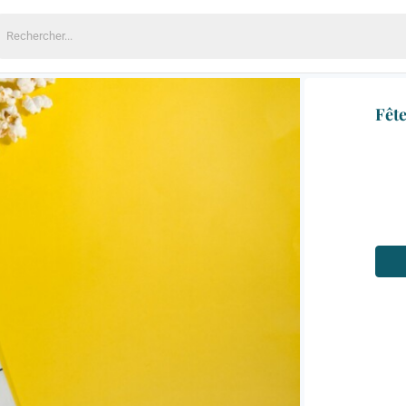
echercher:
Fête