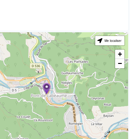
Me localiser
+
−