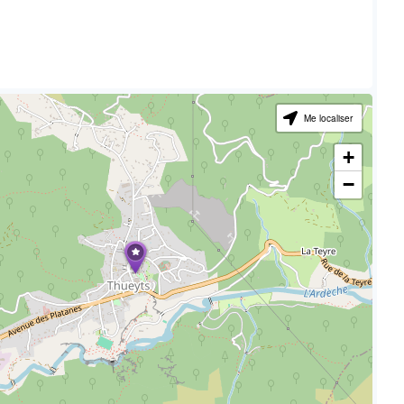
Me localiser
+
−