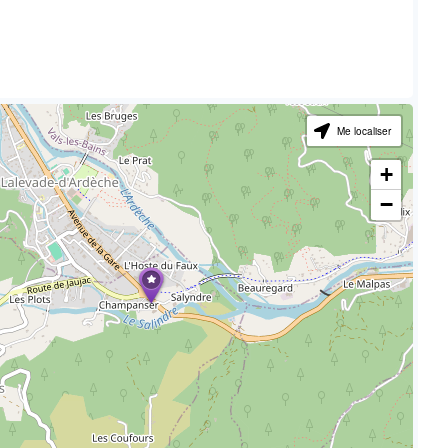
Me localiser
+
−