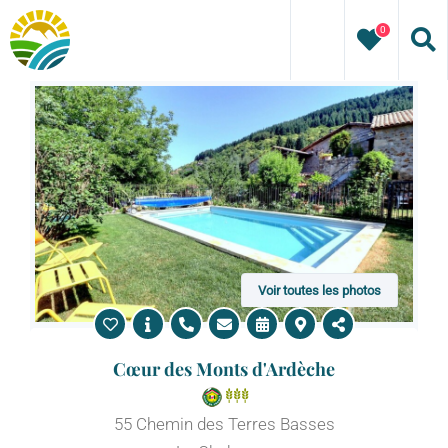
Passer
0
au
contenu
Voir toutes les photos
Cœur des Monts d'Ardèche
55 Chemin des Terres Basses