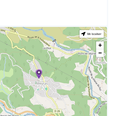
Me localiser
+
−