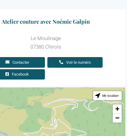
Atelier couture avec Noémie Galpin
Le Moulinage
07380 Chirols
Contacter
Voir le numéro
Facebook
Me localiser
+
−