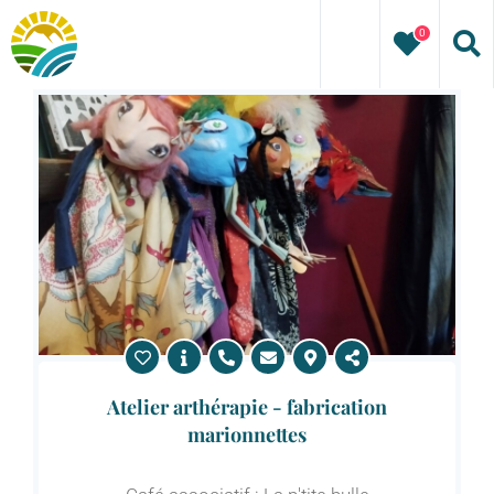
Passer
0
au
contenu
Atelier arthérapie - fabrication
marionnettes