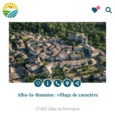
Passer
0
au
contenu
Alba-la-Romaine : village de caractère
07400 Alba-la-Romaine