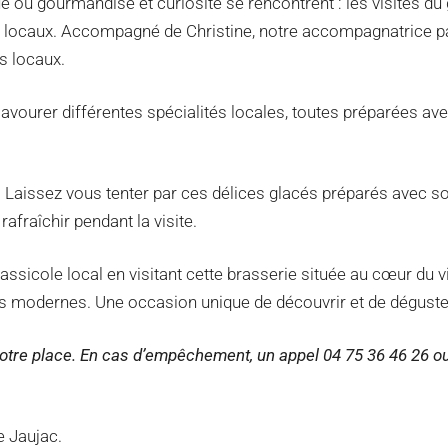
 où gourmandise et curiosité se rencontrent : les visites du
 locaux. Accompagné de Christine, notre accompagnatrice pas
s locaux.
savourer différentes spécialités locales, toutes préparées av
 Laissez vous tenter par ces délices glacés préparés avec so
rafraîchir pendant la visite.
ssicole local en visitant cette brasserie située au cœur du vill
ques modernes. Une occasion unique de découvrir et de déguste
it votre place. En cas d’empêchement, un appel 04 75 36 46 26 o
e Jaujac.