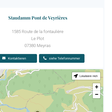
Staudamm Pont de Veyrières
1585 Route de la fontaulière
Le Plot
07380 Meyras
Kontaktieren
siehe Telefonnummer
Lokalisiere mich
+
−