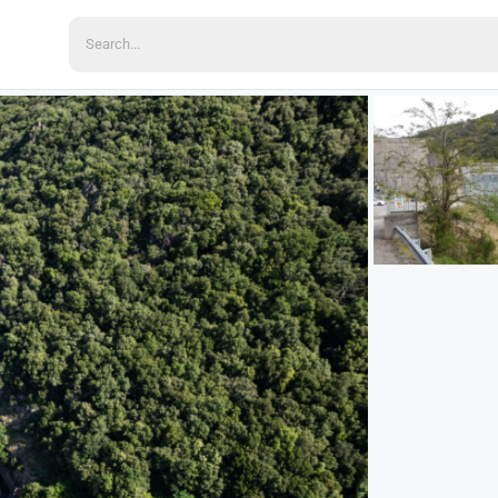
Search
for: