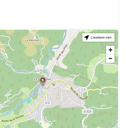
Lokalisiere mich
+
−