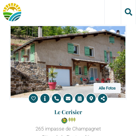
Skip
to
content
Alle Fotos
Le Cerisier
265 impasse de Champagnet