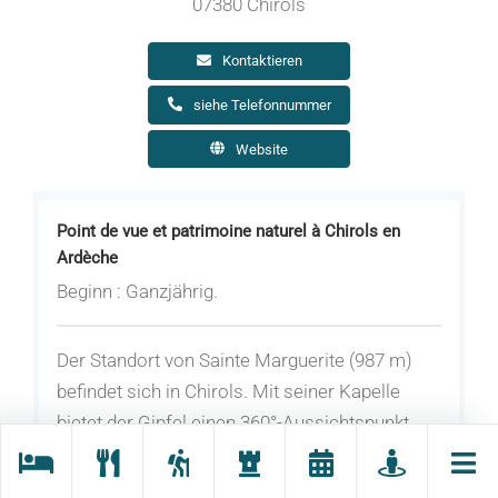
07380 Chirols
Kontaktieren
siehe Telefonnummer
Website
Point de vue et patrimoine naturel à Chirols en
Ardèche
Beginn : Ganzjährig.
Der Standort von Sainte Marguerite (987 m)
befindet sich in Chirols. Mit seiner Kapelle
bietet der Gipfel einen 360°-Aussichtspunkt
von den Tanargue-Bergen über die Escrinet
und die Voralpen bis zum Mont Ventoux.