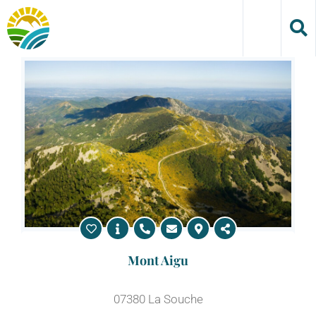
Skip
to
content
Mont Aigu
07380 La Souche