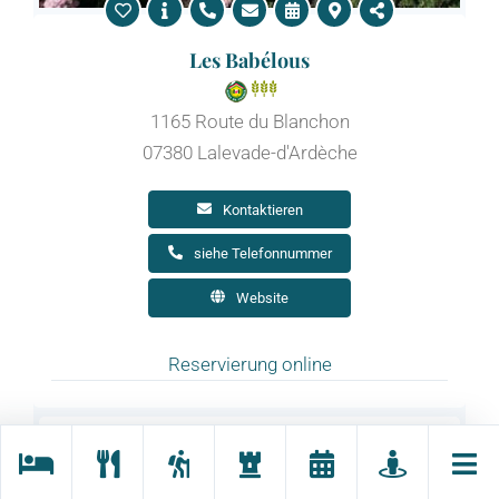
Les Babélous
1165 Route du Blanchon
07380 Lalevade-d'Ardèche
Kontaktieren
siehe Telefonnummer
Website
Reservierung online
Gîte boisé près d'Aubenas en Ardèche
Kapazität : 5 Reisende · 2 Schlafzimmer