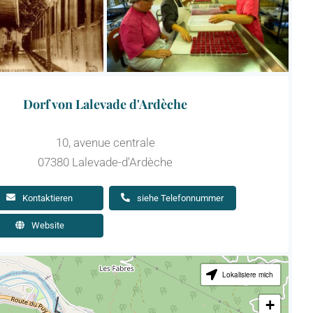
Dorf von Lalevade d'Ardèche
10, avenue centrale
07380 Lalevade-d'Ardèche
Kontaktieren
siehe Telefonnummer
Website
Lokalisiere mich
+