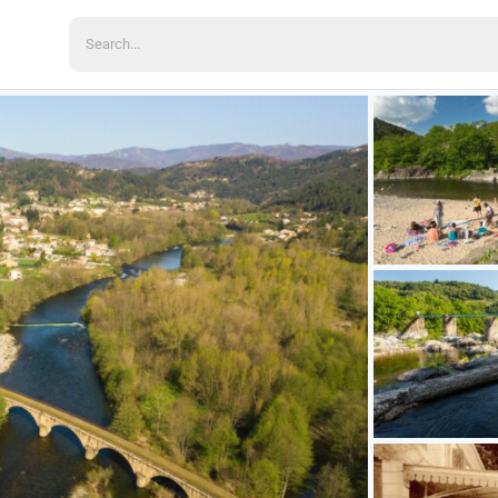
Search
for: