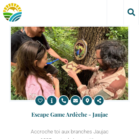
Skip
to
content
Escape Game Ardèche - Jaujac
Accroche toi aux branches Jaujac