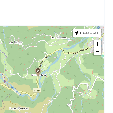
Lokalisiere mich
+
−