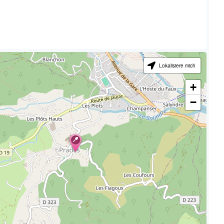
Lokalisiere mich
+
−